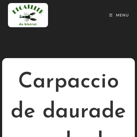
Skip
to
MENU
content
Carpaccio
de daurade