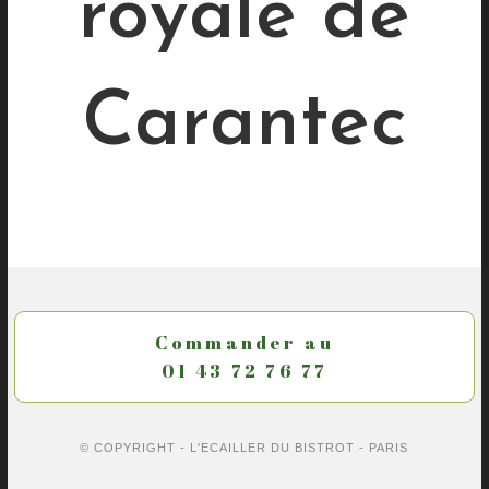
royale de
Carantec
Commander au
01 43 72 76 77
© COPYRIGHT - L'ECAILLER DU BISTROT -
PARIS