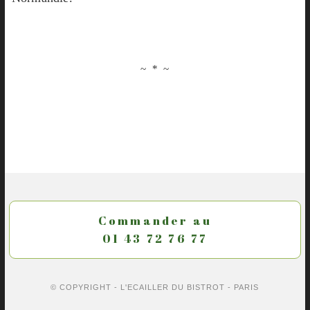
~ * ~
Commander au
01 43 72 76 77
© COPYRIGHT - L'ECAILLER DU BISTROT -
PARIS